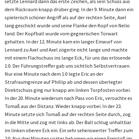
setzte Lennard dann das erste Zeichen, als sein Schuss aus
dem Rückraum knapp drüber ging. In der 9. Minute dann ein
spielerisch schöner Angriff als auf der rechten Seite, Axel
lang geschickt wurde und seine Flanke den Kopf von Nelio
fand. Der Kopfball wurde vom gegnerischen Torwart
gehalten. In der 12. Minute kam ein langer Einwurf von
Lennard zu Axel und Axel zögerte nicht lange und machte
mit einem Flachschuss ins lange Eck, für uns das erlösende
1:0. Der Führungstreffer gab uns sichtlich Selbstvertrauen.
Nur eine Minute nach dem 1:0 legte Eric an der
Strafraumgrenze auf Phillip ab und dessen überlegter
Direktschuss ging nur knapp am linken Torpfosten vorbei.
In der 20. Minute wiederum nach Pass von Eric, versuchte es
Tomaš aus der Distanz. Wieder knapp vorbei. In der 23.
Minute setzte sich Tomaš auf der rechten Seite durch, zog
in die Mitte und zog mit links ab. Der Ball schlug unhaltbar
im linken oberen Eck ein. Ein sehr sehenswerter Treffer zum
2:0. Nur drei Minuten später bekamen wir einen Freistoß im