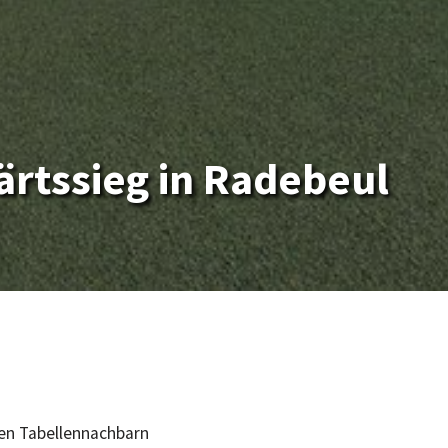
rtssieg in Radebeul
en Tabellennachbarn