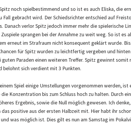
pitz noch spielbestimmend und so ist es auch Eliska, die erne
 Fall gebracht wird. Der Schiedsrichter entschied auf Freist
s. Danach verlor Spitz jedoch immer mehr die spielerische Lin
 Zuspiele sprangen bei der Annahme zu weit weg. So ist es a
dem erneut im Strafraum nicht konsequent geklärt wurde. Bi
 Chancen für Spitz wurden zu leichtfertig vergeben und hinte
 guten Paraden einen weiteren Treffer. Spitz gewinnt somit 
d belohnt sich verdient mit 3 Punkten.
 einem Spiel einige Umstellungen vorgenommen werden, ist e
ie die Konzentration bis zum Schluss hoch zu halten. Durch e
höheres Ergebnis, sowie die Null möglich gewesen. Ich denke,
das positive aus der ersten Halbzeit mit. Hier habt ihr scho
t und was möglich ist. Dies gilt es nun am Samstag im Pokalv
hoffentlich viele Fans unsere Mädels anfeuern.