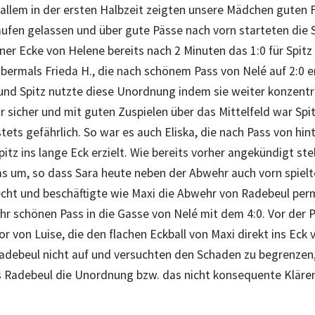
allem in der ersten Halbzeit zeigten unsere Mädchen guten F
aufen gelassen und über gute Pässe nach vorn starteten die 
ner Ecke von Helene bereits nach 2 Minuten das 1:0 für Spitz 
bermals Frieda H., die nach schönem Pass von Nelé auf 2:0 
und Spitz nutzte diese Unordnung indem sie weiter konzentri
 sicher und mit guten Zuspielen über das Mittelfeld war Spit
stets gefährlich. So war es auch Eliska, die nach Pass von hin
pitz ins lange Eck erzielt. Wie bereits vorher angekündigt stel
s um, so dass Sara heute neben der Abwehr auch vorn spielte
lecht und beschäftigte wie Maxi die Abwehr von Radebeul pe
hr schönen Pass in die Gasse von Nelé mit dem 4:0. Vor der 
Tor von Luise, die den flachen Eckball von Maxi direkt ins Ec
adebeul nicht auf und versuchten den Schaden zu begrenzen
ls Radebeul die Unordnung bzw. das nicht konsequente Klären