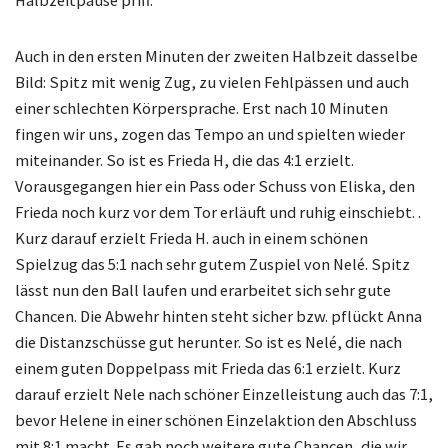
Halbzeitpause pfiff.
Auch in den ersten Minuten der zweiten Halbzeit dasselbe
Bild: Spitz mit wenig Zug, zu vielen Fehlpässen und auch
einer schlechten Körpersprache. Erst nach 10 Minuten
fingen wir uns, zogen das Tempo an und spielten wieder
miteinander. So ist es Frieda H, die das 4:1 erzielt.
Vorausgegangen hier ein Pass oder Schuss von Eliska, den
Frieda noch kurz vor dem Tor erläuft und ruhig einschiebt. .
Kurz darauf erzielt Frieda H. auch in einem schönen
Spielzug das 5:1 nach sehr gutem Zuspiel von Nelé. Spitz
lässt nun den Ball laufen und erarbeitet sich sehr gute
Chancen. Die Abwehr hinten steht sicher bzw. pflückt Anna
die Distanzschüsse gut herunter. So ist es Nelé, die nach
einem guten Doppelpass mit Frieda das 6:1 erzielt. Kurz
darauf erzielt Nele nach schöner Einzelleistung auch das 7:1,
bevor Helene in einer schönen Einzelaktion den Abschluss
mit 8:1 macht. Es gab noch weitere gute Chancen, die wir