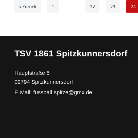
« Zurück
1
…
22
23
24
TSV 1861 Spitzkunnersdorf
Hauptstraße 5
02794 Spitzkunnersdorf
E-Mail: fussball-spitze@gmx.de